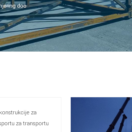
jering doo
 konstrukcije za
portu za transportu