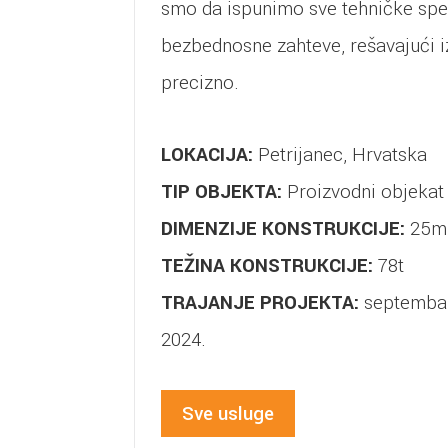
smo da ispunimo sve tehničke spec
bezbednosne zahteve, rešavajući i
precizno.
LOKACIJA:
Petrijanec, Hrvatska
TIP OBJEKTA:
Proizvodni objekat
DIMENZIJE KONSTRUKCIJE:
25m 
TEŽINA KONSTRUKCIJE:
78t
TRAJANJE PROJEKTA:
septembar
2024.
Sve usluge