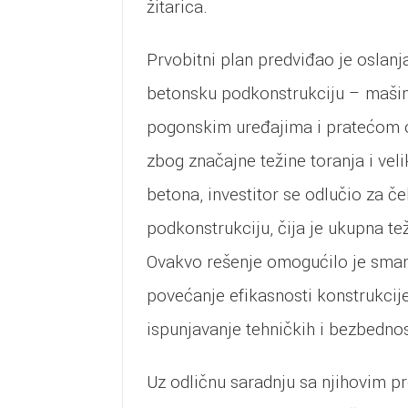
žitarica.
Prvobitni plan predviđao je oslanj
betonsku podkonstrukciju – maši
pogonskim uređajima i pratećom
zbog značajne težine toranja i vel
betona, investitor se odlučio za če
podkonstrukciju, čija je ukupna tež
Ovakvo rešenje omogućilo je sman
povećanje efikasnosti konstrukcij
ispunjavanje tehničkih i bezbedno
Uz odličnu saradnju sa njihovim pr