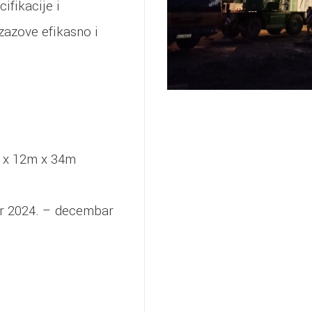
ifikacije i
zazove efikasno i
x 12m x 34m
 2024. – decembar