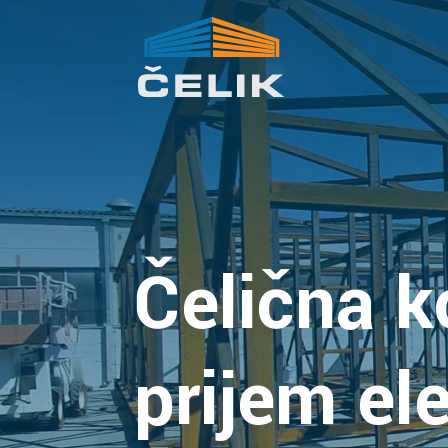
Čelična k
prijem el