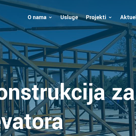
O nama
Usluge
Projekti
Aktue
onstrukcija za
evatora