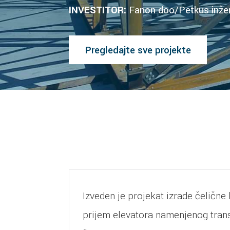
INVESTITOR:
Fanon doo/Petkus inžen
Pregledajte sve projekte
Izveden je projekat izrade čelične
prijem elevatora namenjenog trans