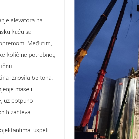
anje elevatora na
nsku kuću sa
 opremom. Međutim,
ike količine potrebnog
ličnu
ina iznosila 55 tona.
jenje mase i
e, uz potpuno
snih zahteva.
ojektantima, uspeli