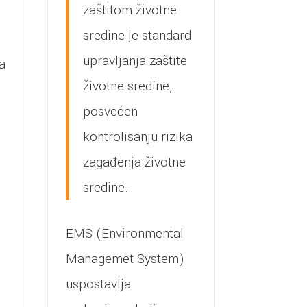
zaštitom životne
sredine je standard
upravljanja zaštite
a
životne sredine,
posvećen
kontrolisanju rizika
zagađenja životne
sredine.
EMS (Environmental
Managemet System)
uspostavlja