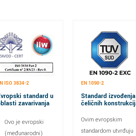
N ISO 3834-2
EN 1090-2
vropski standard u
Standard izvođenja
blasti zavarivanja
čeličnih konstrukcij
Ovim evropskim
Ovo je evropski
standardom utvrđuju
(međunarodni)