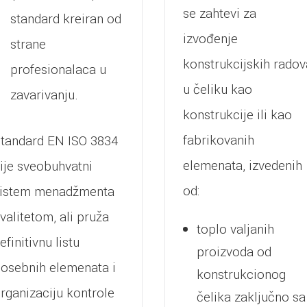
se zahtevi za
standard kreiran od
izvođenje
strane
konstrukcijskih radov
profesionalaca u
u čeliku kao
zavarivanju.
konstrukcije ili kao
fabrikovanih
tandard EN ISO 3834
elemenata, izvedenih
ije sveobuhvatni
od:
istem menadžmenta
valitetom, ali pruža
toplo valjanih
efinitivnu listu
proizvoda od
osebnih elemenata i
konstrukcionog
rganizaciju kontrole
čelika zaključno sa