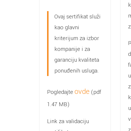
k
m
Ovaj sertifikat služi
z
kao glavni
kriterijum za izbor
R
kompanije i za
d
garanciju kvaliteta
f
ponuđenih usluga.
u
z
ovde
Pogledajte
(pdf
k
1.47 MB)
u
v
Link za validaciju
z