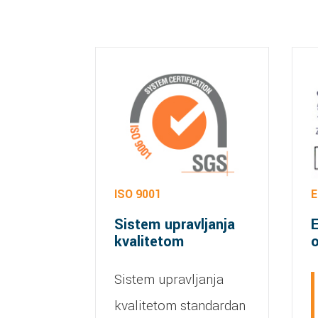
ISO 9001
E
Sistem upravljanja
E
kvalitetom
o
Sistem upravljanja
kvalitetom standardan