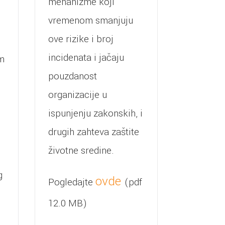
mehanizme koji
vremenom smanjuju
ove rizike i broj
incidenata i jačaju
om
pouzdanost
organizacije u
ispunjenju zakonskih, i
drugih zahteva zaštite
životne sredine.
g
ovde
Pogledajte
(pdf
12.0 MB)