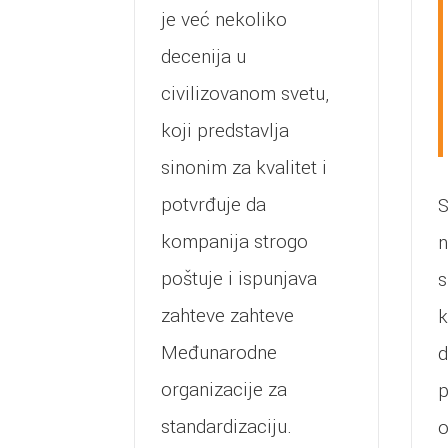
je već nekoliko
decenija u
civilizovanom svetu,
koji predstavlja
sinonim za kvalitet i
potvrđuje da
S
kompanija strogo
n
poštuje i ispunjava
s
zahteve zahteve
k
Međunarodne
d
organizacije za
p
standardizaciju.
o