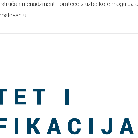
• stručan menadžment i prateće službe koje mogu da 
poslovanju
TET I
FIKACIJ