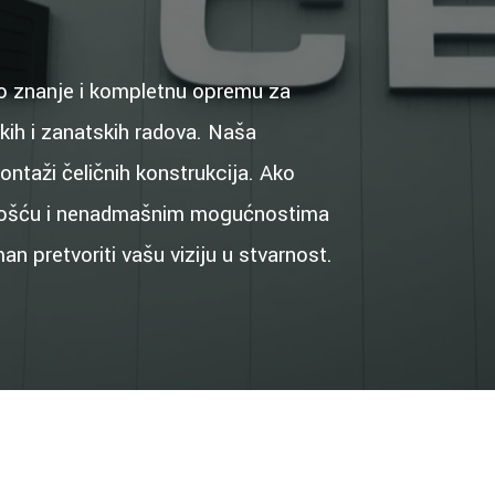
o znanje i kompletnu opremu za
skih i zanatskih radova. Naša
ontaži čeličnih konstrukcija. Ako
učnošću i nenadmašnim mogućnostima
an pretvoriti vašu viziju u stvarnost.