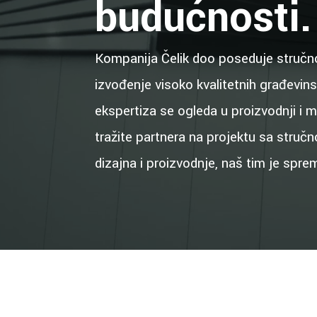
budućnosti.
Kompanija Čelik doo poseduje stručn
izvođenje visoko kvalitetnih građevin
ekspertiza se ogleda u proizvodnji i m
tražite partnera na projektu sa str
dizajna i proizvodnje, naš tim je sprem