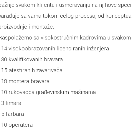
pažnje svakom klijentu i usmeravanju na njihove speci
sarađuje sa vama tokom celog procesa, od konceptuali
proizvodnje i montaže.
Raspolažemo sa visokostručnim kadrovima u svakom 
• 14 visokoobrazovanih licenciranih inženjera
• 30 kvalifikovanih bravara
• 15 atestiranih zavarivača
• 18 montera-bravara
• 10 rukovaoca građevinskim mašinama
• 3 limara
• 5 farbara
• 10 operatera