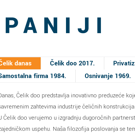
PANIJI
Čelik danas
Čelik doo 2017.
Privati
Samostalna firma 1984.
Osnivanje 1969.
Danas, Čelik doo predstavlja inovativno preduzeće koje 
savremenim zahtevima industrije čeličnih konstrukcija
U Čelik doo verujemo u izgradnju dugoročnih partners
zajedničkom uspehu. Naša filozofija poslovanja se te