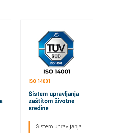
ISO 14001
Sistem upravljanja
a
zaštitom životne
sredine
Sistem upravljanja