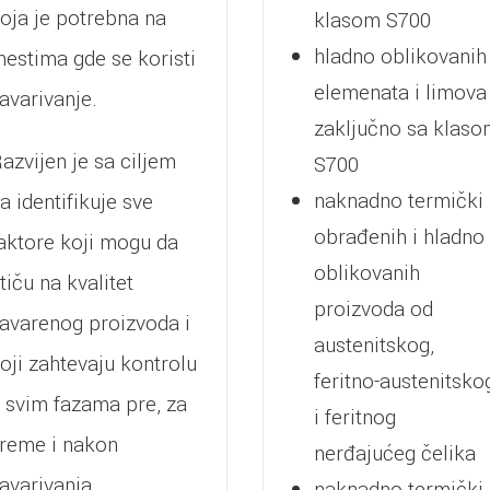
oja je potrebna na
klasom S700
hladno oblikovanih
estima gde se koristi
elemenata i limova
avarivanje.
zaključno sa klas
azvijen je sa ciljem
S700
naknadno termički
a identifikuje sve
obrađenih i hladno
aktore koji mogu da
oblikovanih
tiču na kvalitet
proizvoda od
avarenog proizvoda i
austenitskog,
oji zahtevaju kontrolu
feritno-austenitsko
 svim fazama pre, za
i feritnog
reme i nakon
nerđajućeg čelika
avarivanja.
naknadno termički