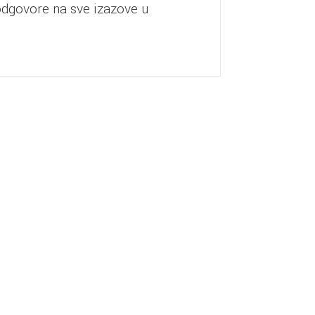
odgovore na sve izazove u
A