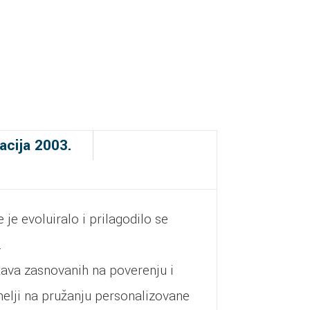
zacija 2003.
je evoluiralo i prilagodilo se
.
tava zasnovanih na poverenju i
melji na pružanju personalizovane