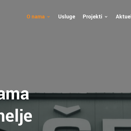
O nama
Usluge
Projekti
Aktue
jama
elje