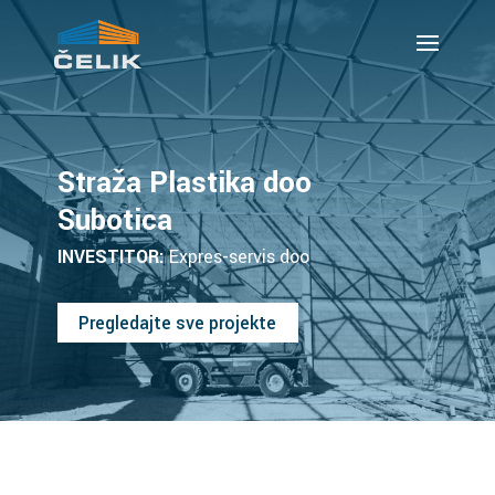
Straža Plastika doo
Subotica
INVESTITOR:
Expres-servis doo
Pregledajte sve projekte