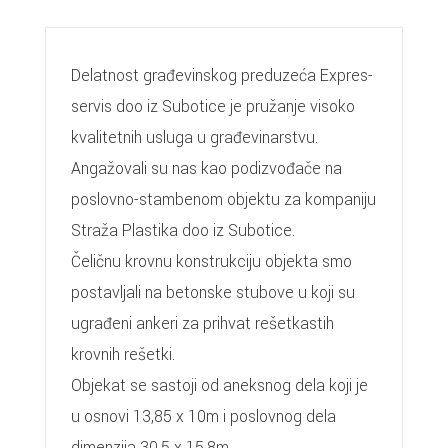
Delatnost građevinskog preduzeća Expres-
servis doo iz Subotice je pružanje visoko
kvalitetnih usluga u građevinarstvu.
Angažovali su nas kao podizvođače na
poslovno-stambenom objektu za kompaniju
Straža Plastika doo iz Subotice.
Čeličnu krovnu konstrukciju objekta smo
postavljali na betonske stubove u koji su
ugrađeni ankeri za prihvat rešetkastih
krovnih rešetki.
Objekat se sastoji od aneksnog dela koji je
u osnovi 13,85 x 10m i poslovnog dela
dimenzija 30,5 x 15,8m.