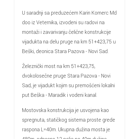
U saradnji sa preduzećem Karin Komerc Md
doo iz Veternika, izvodeni su radovi na
montaži i zavarivanju čelične konstrukcije
vijadukta na delu pruge na km 51+423,75 u
Beški, deonica Stara Pazova - Novi Sad.
Železnički most na km 51+423,75,
dvokolosečne pruge Stara Pazova - Novi
Sad, je vijadukt kojim su premošćeni lokalni
put Beška - Maradik i vodeni kanal.
Mostovska konstrukcija je usvojena kao
spregnuta, statičkog sistema proste grede
raspona L=40m. Ukupna dužina mosta je