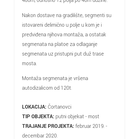
480m, odnosno 12 polja po 40m dužine.
Nakon dostave na gradilište, segmenti su
istovareni delimično u polje u kom je i
predviđena njihova montaža, a ostatak
segmenata na platoe za odlaganje
segmenata uz pristupni put duž trase
mosta.
Montaža segmenata je vršena
autodizalicom od 120t.
LOKACIJA:
Čortanovci
TIP OBJEKTA:
putni objekat - most
TRAJANJE PROJEKTA:
februar 2019. -
decembar 2020.