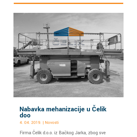
Nabavka mehanizacije u Čelik
doo
4. 04. 2019.
|
Novosti
Firma Čelik d.o.o. iz Bačkog Jarka, zbog sve