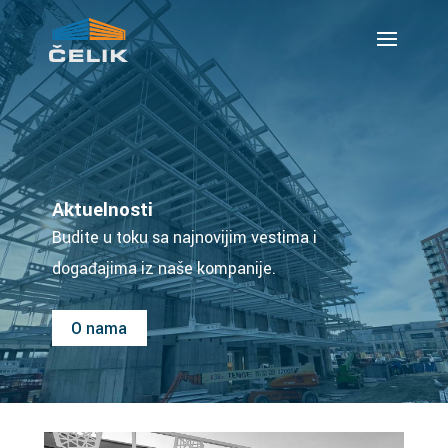
Aktuelnosti
Budite u toku sa najnovijim vestima i
događajima iz naše kompanije.
O nama