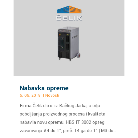
Nabavka opreme
6. 06. 2019.
|
Novosti
Firma Čelik d.o.o. iz Bačkog Jarka, u cilju
poboljšanja proizvodnog procesa i kvaliteta
nabavila novu opremu. HBS IT 3002 opseg
zavarivanja #4 do 1”, preč. 14 ga do 1” (M3 do…